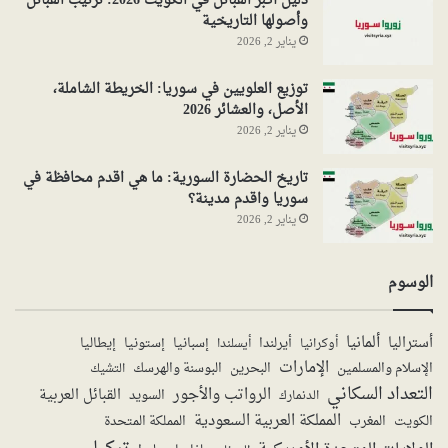
دليل أكبر القبائل في الكويت 2026: ترتيب القبائل
وأصولها التاريخية
يناير 2, 2026
توزيع العلويين في سوريا: الخريطة الشاملة،
الأصل، والعشائر 2026
يناير 2, 2026
تاريخ الحضارة السورية: ما هي اقدم محافظة في
سوريا واقدم مدينة؟
يناير 2, 2026
الوسوم
ألمانيا
أستراليا
أيرلندا
إستونيا
إسبانيا
إيطاليا
أوكرانيا
أيسلندا
الإمارات
الإسلام والمسلمين
البحرين
البوسنة والهرسك
التشيك
التعداد السكاني
الرواتب والأجور
القبائل العربية
السويد
الدنمارك
المملكة العربية السعودية
المملكة المتحدة
الكويت
المغرب