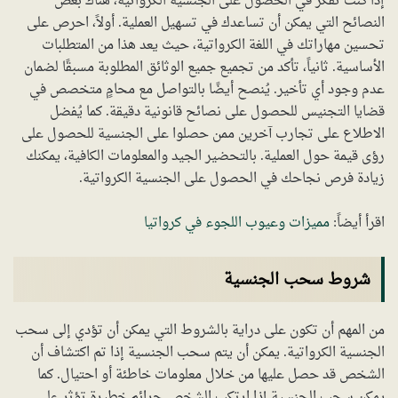
إذا كنت تفكر في الحصول على الجنسية الكرواتية، هناك بعض
النصائح التي يمكن أن تساعدك في تسهيل العملية. أولاً، احرص على
تحسين مهاراتك في اللغة الكرواتية، حيث يعد هذا من المتطلبات
الأساسية. ثانياً، تأكد من تجميع جميع الوثائق المطلوبة مسبقًا لضمان
عدم وجود أي تأخير. يُنصح أيضًا بالتواصل مع محامٍ متخصص في
قضايا التجنيس للحصول على نصائح قانونية دقيقة. كما يُفضل
الاطلاع على تجارب آخرين ممن حصلوا على الجنسية للحصول على
رؤى قيمة حول العملية. بالتحضير الجيد والمعلومات الكافية، يمكنك
زيادة فرص نجاحك في الحصول على الجنسية الكرواتية.
اقرأ أيضاً:
مميزات وعيوب اللجوء في كرواتيا
شروط سحب الجنسية
من المهم أن تكون على دراية بالشروط التي يمكن أن تؤدي إلى سحب
الجنسية الكرواتية. يمكن أن يتم سحب الجنسية إذا تم اكتشاف أن
الشخص قد حصل عليها من خلال معلومات خاطئة أو احتيال. كما
يمكن سحب الجنسية إذا ارتكب الشخص جرائم خطيرة تؤثر على