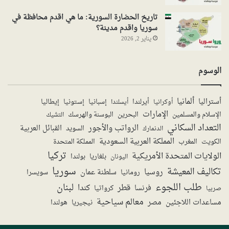
تاريخ الحضارة السورية: ما هي اقدم محافظة في
سوريا واقدم مدينة؟
يناير 2, 2026
الوسوم
ألمانيا
أستراليا
أيرلندا
إستونيا
إسبانيا
إيطاليا
أوكرانيا
أيسلندا
الإمارات
الإسلام والمسلمين
البحرين
البوسنة والهرسك
التشيك
التعداد السكاني
الرواتب والأجور
القبائل العربية
السويد
الدنمارك
المملكة العربية السعودية
المملكة المتحدة
الكويت
المغرب
تركيا
الولايات المتحدة الأمريكية
بولندا
اليونان
بلغاريا
سوريا
تكاليف المعيشة
روسيا
سلطنة عمان
رومانيا
سويسرا
طلب اللجوء
لبنان
قطر
كندا
فرنسا
صربيا
كرواتيا
معالم سياحية
مساعدات اللاجئين
مصر
نيجيريا
هولندا