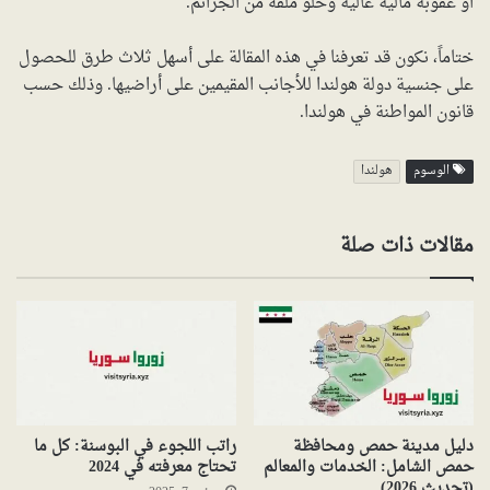
او عقوبة مالية عالية وخلو ملفه من الجرائم.
ختاماً، نكون قد تعرفنا في هذه المقالة على أسهل ثلاث طرق للحصول
على جنسية دولة هولندا للأجانب المقيمين على أراضيها. وذلك حسب
قانون المواطنة في هولندا.
الوسوم
هولندا
مقالات ذات صلة
دليل مدينة حمص ومحافظة
راتب اللجوء في البوسنة: كل ما
حمص الشامل: الخدمات والمعالم
تحتاج معرفته في 2024
(تحديث 2026)