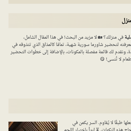
نزل
لية
في منزلك؟ 🏡 لا مزيد من البحث! في هذا المقال الشامل،
فته لتحضير شاورما سورية شهية، تمامًا كالمذاق الذي تتذوقه في
ذة، ونقدم لك قائمة مفصلة بالمكونات، بالإضافة إلى خطوات التحضير
عام لا تُنسى! 😋
ها طبقًا لا يُقاوم. السر يكمن في
اج هذه النكهات. ⏳ ابدأ باختيار اللحم