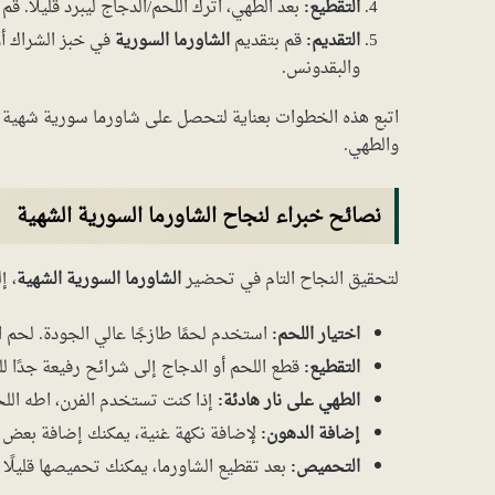
التقطيع:
بعد الطهي، اترك اللحم/الدجاج ليبرد قليلًا. 
التقديم:
قم بتقديم
الشاورما السورية
في خبز الشراك أو
والبقدونس.
اتبع هذه الخطوات بعناية لتحصل على شاورما سورية شهية ون
والطهي.
نصائح خبراء لنجاح الشاورما السورية الشهية
لتحقيق النجاح التام في تحضير
الشاورما السورية الشهية
، إ
اختيار اللحم:
استخدم لحمًا طازجًا عالي الجودة. لحم الغ
التقطيع:
قطع اللحم أو الدجاج إلى شرائح رفيعة جدً
الطهي على نار هادئة:
إذا كنت تستخدم الفرن، اطه الل
إضافة الدهون:
لإضافة نكهة غنية، يمكنك إضافة بعض ال
التحميص:
بعد تقطيع الشاورما، يمكنك تحميصها قليلًا