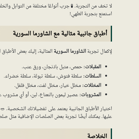
لا تخف من التجربة. 🧪 جرب أنواعًا مختلفة من التوابل وال
استمتع بتجربة الطهي!
أطباق جانبية مثالية مع الشاورما السورية
لإكمال تجربة
الشاورما السورية
المثالية، إليك بعض الأطباق ا
المقبلات:
حمص، متبل باذنجان، ورق عنب.
السلطات:
سلطة فتوش، سلطة تبولة، سلطة خضراء.
المخللات:
مخلل خيار، مخلل لفت، مخلل فلفل.
المشروبات:
عصير ليمون بالنعناع، لبن، أو أي مشروب غ
اختيار الأطباق الجانبية يعتمد على تفضيلاتك الشخصية. 🥗 ت
عليها. يمكنك أيضًا تجربة بعض الصلصات الإضافية مثل صلص
الخلاصة