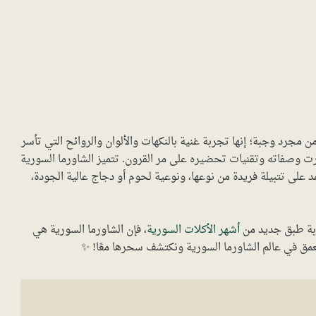
مجرد وجبة؛ إنها تجربة غنية بالنكهات والألوان والروائح التي تأسر
ت وصفاته وتقنيات تحضيره على مر القرون. تتميز الشاورما السورية
 على تتبيلة فريدة من نوعها، ونوعية لحوم أو دجاج عالية الجودة،
بة طبق جديد من
أشهر الأكلات السورية
، فإن الشاورما السورية هي
نتعمق في عالم الشاورما السورية ونكتشف سحرها معًا! ✨