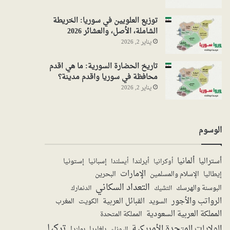
توزيع العلويين في سوريا: الخريطة
الشاملة، الأصل، والعشائر 2026
يناير 2, 2026
تاريخ الحضارة السورية: ما هي اقدم
محافظة في سوريا واقدم مدينة؟
يناير 2, 2026
الوسوم
ألمانيا
أستراليا
أيرلندا
إستونيا
إسبانيا
أوكرانيا
أيسلندا
الإمارات
الإسلام والمسلمين
البحرين
إيطاليا
التعداد السكاني
البوسنة والهرسك
الدنمارك
التشيك
الرواتب والأجور
القبائل العربية
السويد
الكويت
المغرب
المملكة العربية السعودية
المملكة المتحدة
تركيا
الولايات المتحدة الأمريكية
بولندا
اليونان
بلغاريا