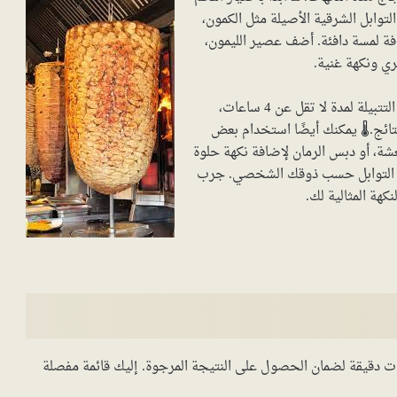
لتوابل الشرقية الأصيلة مثل الكمون،
ضافة لمسة دافئة. أضف عصير الليمون،
ري ونكهة غنية.
لا تنسَ أهمية عملية التتبيل نفسها. اترك اللحم أو الدجاج في التتبيلة لمدة لا تقل عن 4 ساعات،
ئج.🌡️ يمكنك أيضًا استخدام بعض
شة، أو دبس الرمان لإضافة نكهة حلوة
يات التوابل حسب ذوقك الشخصي. جرب
هة المثالية لك.
ات دقيقة لضمان الحصول على النتيجة المرجوة. إليك قائمة مفصلة