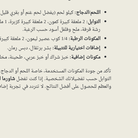
اللحم/الدجاج:
كيلو لحم (يفضل لحم غنم أو بقري قليل ا
التوابل:
رشة قرفة، ملح وفلفل أسود حسب الرغبة.
المكونات الرطبة:
1/4 كوب عصير ليمون، 2 ملعقة كبيرة خل، 1/4 كوب زيت نباتي، 1/2 كوب زبادي يوناني.
إضافات اختيارية للتتبيلة:
بشر برتقال، دبس رمان.
مكونات إضافية:
خبز شراك أو خبز عربي، طحينة، مخل
تأكد من جودة المكونات المستخدمة، خاصة اللحم أو الدجاج، 
التوابل حسب تفضيلاتك الشخصية. إذا كنت تفضل
شاورما ا
والعظم للحصول على أفضل النتائج. لا تتردد في تجربة إضافا