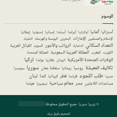
يناير 2, 2026
الوسوم
ألمانيا
أستراليا
أيرلندا
إستونيا
إسبانيا
إيطاليا
أوكرانيا
أيسلندا
الإمارات
الإسلام والمسلمين
البحرين
البوسنة والهرسك
التشيك
التعداد السكاني
الرواتب والأجور
القبائل العربية
السويد
الدنمارك
المملكة العربية السعودية
المملكة المتحدة
الكويت
المغرب
تركيا
الولايات المتحدة الأمريكية
بولندا
اليونان
بلغاريا
سوريا
تكاليف المعيشة
روسيا
سلطنة عمان
رومانيا
سويسرا
طلب اللجوء
لبنان
قطر
كندا
فرنسا
صربيا
كرواتيا
معالم سياحية
مساعدات اللاجئين
مصر
نيجيريا
هولندا
©
زوروا سوريا
. جميع الحقوق محفوظة
تصميم
بلوق بيلد