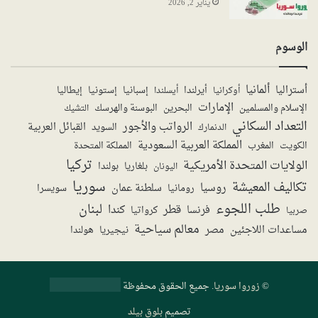
يناير 2, 2026
الوسوم
ألمانيا
أستراليا
أيرلندا
إستونيا
إسبانيا
إيطاليا
أوكرانيا
أيسلندا
الإمارات
الإسلام والمسلمين
البحرين
البوسنة والهرسك
التشيك
التعداد السكاني
الرواتب والأجور
القبائل العربية
السويد
الدنمارك
المملكة العربية السعودية
المملكة المتحدة
الكويت
المغرب
تركيا
الولايات المتحدة الأمريكية
بولندا
اليونان
بلغاريا
سوريا
تكاليف المعيشة
روسيا
سلطنة عمان
رومانيا
سويسرا
طلب اللجوء
لبنان
قطر
كندا
فرنسا
صربيا
كرواتيا
معالم سياحية
مساعدات اللاجئين
مصر
نيجيريا
هولندا
©
زوروا سوريا
. جميع الحقوق محفوظة
تصميم
بلوق بيلد