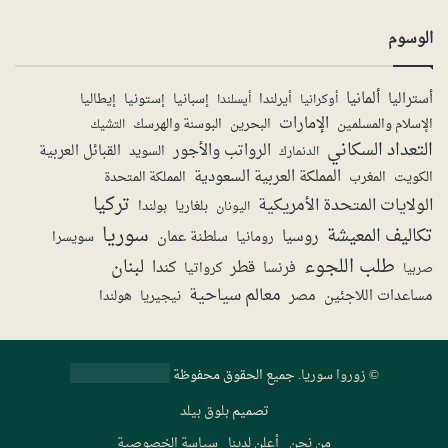
الوسوم
ألمانيا
أستراليا
أيرلندا
إستونيا
إسبانيا
إيطاليا
أوكرانيا
أيسلندا
الإمارات
الإسلام والمسلمين
البحرين
البوسنة والهرسك
التشيك
التعداد السكاني
الرواتب والأجور
القبائل العربية
السويد
الدنمارك
المملكة العربية السعودية
المملكة المتحدة
الكويت
المغرب
تركيا
الولايات المتحدة الأمريكية
بولندا
اليونان
بلغاريا
سوريا
تكاليف المعيشة
روسيا
سلطنة عمان
رومانيا
سويسرا
طلب اللجوء
لبنان
قطر
كندا
فرنسا
صربيا
كرواتيا
معالم سياحية
مساعدات اللاجئين
مصر
نيجيريا
هولندا
©
زوروا سوريا
. جميع الحقوق محفوظة
تصميم
بلوق بيلد
من نحن
أعلن لدينا
سياسة الخصوصية