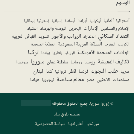
الوسوم
ألمانيا
أستراليا
أيرلندا
إستونيا
إسبانيا
إيطاليا
أوكرانيا
أيسلندا
الإمارات
الإسلام والمسلمين
البحرين
البوسنة والهرسك
التشيك
التعداد السكاني
الرواتب والأجور
القبائل العربية
السويد
الدنمارك
المملكة العربية السعودية
المملكة المتحدة
الكويت
المغرب
تركيا
الولايات المتحدة الأمريكية
بولندا
اليونان
بلغاريا
سوريا
تكاليف المعيشة
روسيا
سلطنة عمان
رومانيا
سويسرا
طلب اللجوء
لبنان
قطر
كندا
فرنسا
صربيا
كرواتيا
معالم سياحية
مساعدات اللاجئين
مصر
نيجيريا
هولندا
©
زوروا سوريا
. جميع الحقوق محفوظة
تصميم
بلوق بيلد
من نحن
أعلن لدينا
سياسة الخصوصية