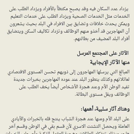
يزداد عدد السكان فيه وقد يصبح مكتظاً بالأفراد ويزداد الطلب على
الخدمات مثل الخدمات الصحية ويزداد الطلب على خدمات التعليم
ويمكن يحدث خلافات وتضايق بين الافراد في البلد بحيث يشعرون
أن المهاجرين قد أخذو منهم الوظائف وتزداد تكاليف السكن ويتضايق
أفراد البلد المضيف من بطالتهم.
الآثار على المجتمع المرسل
منها الآثار الإيجابية
المبالغ التي يرسلها المهاجرون إلى ذويهم تحسن المستوى الاقتصادي
لعائلاتهم وكذلك يتطور البلد عند عوده المهاجرين بخبرات جديدة
تفيد الوطن الأم وعند هجرة الأشخاص أيضاً يخف الطلب على
الوظائف ويقل مستوى البطالة.
وهناك آثار سلبية، أهمها:
على البلد الأم ومنها عند هجرة الشباب ينتج قله بالخبرات والأيادي
العاملة ويحصل التشتت الاسري لأن قسم بقي في الوطن وقسم آخر