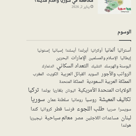
محافظة في سوريا واقدم مدينة؟
يناير 2, 2026
الوسوم
ألمانيا
أستراليا
أيرلندا
إستونيا
إسبانيا
أوكرانيا
أيسلندا
الإمارات
الإسلام والمسلمين
البحرين
إيطاليا
التعداد السكاني
البوسنة والهرسك
الدنمارك
التشيك
الرواتب والأجور
القبائل العربية
السويد
الكويت
المغرب
المملكة العربية السعودية
المملكة المتحدة
تركيا
الولايات المتحدة الأمريكية
بولندا
اليونان
بلغاريا
سوريا
تكاليف المعيشة
روسيا
سلطنة عمان
رومانيا
طلب اللجوء
قطر
كندا
فرنسا
سويسرا
صربيا
كرواتيا
لبنان
معالم سياحية
مساعدات اللاجئين
مصر
نيجيريا
هولندا