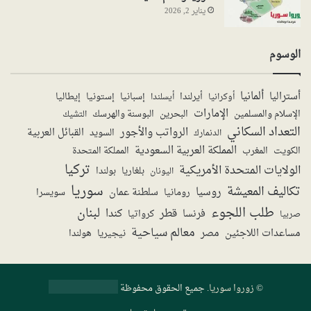
يناير 2, 2026
الوسوم
ألمانيا
أستراليا
أيرلندا
إستونيا
إسبانيا
إيطاليا
أوكرانيا
أيسلندا
الإمارات
الإسلام والمسلمين
البحرين
البوسنة والهرسك
التشيك
التعداد السكاني
الرواتب والأجور
القبائل العربية
السويد
الدنمارك
المملكة العربية السعودية
المملكة المتحدة
الكويت
المغرب
تركيا
الولايات المتحدة الأمريكية
بولندا
اليونان
بلغاريا
سوريا
تكاليف المعيشة
روسيا
سلطنة عمان
رومانيا
سويسرا
طلب اللجوء
لبنان
قطر
كندا
فرنسا
صربيا
كرواتيا
معالم سياحية
مساعدات اللاجئين
مصر
نيجيريا
هولندا
©
زوروا سوريا
. جميع الحقوق محفوظة