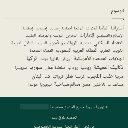
الوسوم
ألمانيا
أستراليا
أيرلندا
إستونيا
إسبانيا
إيطاليا
أوكرانيا
أيسلندا
الإمارات
الإسلام والمسلمين
البحرين
البوسنة والهرسك
التشيك
التعداد السكاني
الرواتب والأجور
القبائل العربية
السويد
الدنمارك
المملكة العربية السعودية
المملكة المتحدة
الكويت
المغرب
تركيا
الولايات المتحدة الأمريكية
بولندا
اليونان
بلغاريا
سوريا
تكاليف المعيشة
روسيا
سلطنة عمان
رومانيا
سويسرا
طلب اللجوء
لبنان
قطر
كندا
فرنسا
صربيا
كرواتيا
معالم سياحية
مساعدات اللاجئين
مصر
نيجيريا
هولندا
©
زوروا سوريا
. جميع الحقوق محفوظة
تصميم
بلوق بيلد
من نحن
أعلن لدينا
سياسة الخصوصية