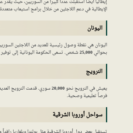
إيطاليا أيضاً استقبلت عدداً كبيراً من السوريين، حيث يقدر
الإيطالية في دعم اللاجئين من خلال برامج استيعاب متعددة.
اليونان
اليونان هي نقطة وصول رئيسية للعديد من اللاجئين السوريين
بحوالي
25,000
شخص. تسعى الحكومة اليونانية إلى توفير أ
النرويج
يعيش في النرويج نحو
20,000
سوري. قدمت النرويج العديد من
فرصاً تعليمية وصحية.
سواحل أوروبا الشرقية
تستقبل بعض دول أوروبا الشرقية مثل بولندا وبلغاريا رافداً 