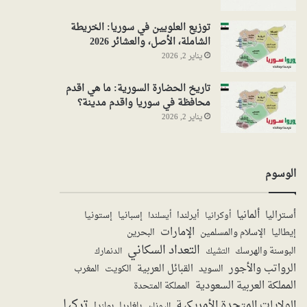
توزيع العلويين في سوريا: الخريطة
الشاملة، الأصل، والعشائر 2026
يناير 2, 2026
تاريخ الحضارة السورية: ما هي اقدم
محافظة في سوريا واقدم مدينة؟
يناير 2, 2026
الوسوم
ألمانيا
أستراليا
أيرلندا
إستونيا
إسبانيا
أوكرانيا
أيسلندا
الإمارات
الإسلام والمسلمين
البحرين
إيطاليا
التعداد السكاني
البوسنة والهرسك
الدنمارك
التشيك
الرواتب والأجور
القبائل العربية
السويد
الكويت
المغرب
المملكة العربية السعودية
المملكة المتحدة
تركيا
الولايات المتحدة الأمريكية
بولندا
اليونان
بلغاريا