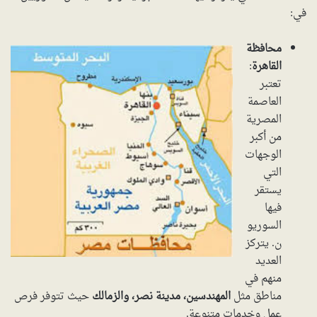
في:
محافظة
القاهرة
:
تعتبر
العاصمة
المصرية
من أكبر
الوجهات
التي
يستقر
فيها
السوريو
ن. يتركز
العديد
منهم في
مناطق مثل
المهندسين، مدينة نصر، والزمالك
حيث تتوفر فرص
عمل وخدمات متنوعة.