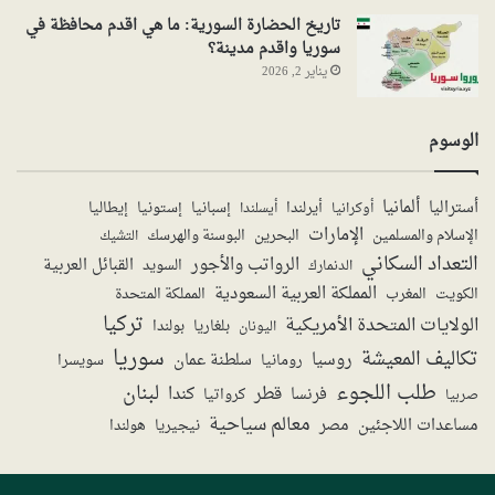
تاريخ الحضارة السورية: ما هي اقدم محافظة في
سوريا واقدم مدينة؟
يناير 2, 2026
الوسوم
ألمانيا
أستراليا
أيرلندا
إستونيا
إسبانيا
إيطاليا
أوكرانيا
أيسلندا
الإمارات
الإسلام والمسلمين
البحرين
البوسنة والهرسك
التشيك
التعداد السكاني
الرواتب والأجور
القبائل العربية
السويد
الدنمارك
المملكة العربية السعودية
المملكة المتحدة
الكويت
المغرب
تركيا
الولايات المتحدة الأمريكية
بولندا
اليونان
بلغاريا
سوريا
تكاليف المعيشة
روسيا
سلطنة عمان
رومانيا
سويسرا
طلب اللجوء
لبنان
قطر
كندا
فرنسا
صربيا
كرواتيا
معالم سياحية
مساعدات اللاجئين
مصر
نيجيريا
هولندا