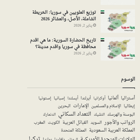
توزيع العلويين في سوريا: الخريطة
الشاملة، الأصل، والعشائر 2026
يناير 2, 2026
تاريخ الحضارة السورية: ما هي اقدم
محافظة في سوريا واقدم مدينة؟
يناير 2, 2026
الوسوم
ألمانيا
أستراليا
أيرلندا
إستونيا
إسبانيا
أوكرانيا
أيسلندا
الإمارات
الإسلام والمسلمين
البحرين
إيطاليا
التعداد السكاني
البوسنة والهرسك
الدنمارك
التشيك
الرواتب والأجور
القبائل العربية
السويد
الكويت
المغرب
المملكة العربية السعودية
المملكة المتحدة
تركيا
الولايات المتحدة الأمريكية
بولندا
اليونان
بلغاريا