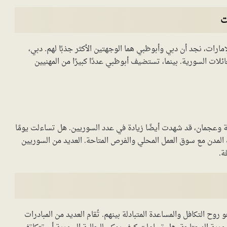
ت
ارات، نجد أن دبي وأبوظبي هما الوجهتين الأكثر جذبًا لهم. دبي،
ائلات السورية. بينما، تستضيف أبوظبي عددًا كبيرًا من المهنيين
ة وعجمان، قد شهدت أيضًا زيادة في عدد السوريين. هل تساءلت يومًا
 المدن مع سوق العمل المحلي والفرص المتاحة. العديد من السوريين
ة.
روح التكافل والمساعدة المتبادلة بينهم. تُقام العديد من المبادرات