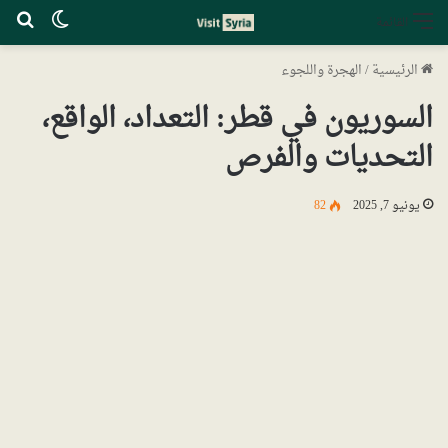
الوضع ا
بح
القائمة
الرئيسية
/
الهجرة واللجوء
السوريون في قطر: التعداد، الواقع،
التحديات والفرص
يونيو 7, 2025
82