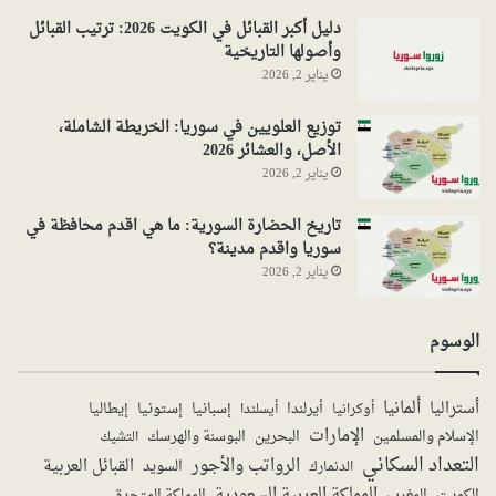
دليل أكبر القبائل في الكويت 2026: ترتيب القبائل
وأصولها التاريخية
يناير 2, 2026
توزيع العلويين في سوريا: الخريطة الشاملة،
الأصل، والعشائر 2026
يناير 2, 2026
تاريخ الحضارة السورية: ما هي اقدم محافظة في
سوريا واقدم مدينة؟
يناير 2, 2026
الوسوم
ألمانيا
أستراليا
أيرلندا
إستونيا
إسبانيا
إيطاليا
أوكرانيا
أيسلندا
الإمارات
الإسلام والمسلمين
البحرين
البوسنة والهرسك
التشيك
التعداد السكاني
الرواتب والأجور
القبائل العربية
السويد
الدنمارك
المملكة العربية السعودية
المملكة المتحدة
الكويت
المغرب