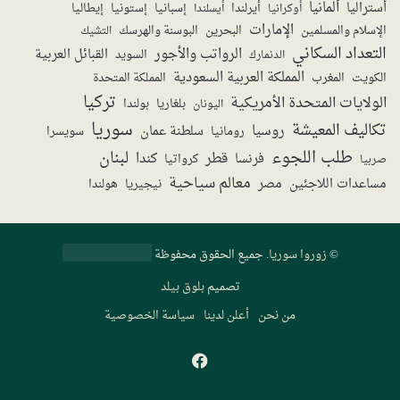
ألمانيا
أستراليا
أيرلندا
إستونيا
إسبانيا
إيطاليا
أوكرانيا
أيسلندا
الإمارات
الإسلام والمسلمين
البحرين
البوسنة والهرسك
التشيك
التعداد السكاني
الرواتب والأجور
القبائل العربية
السويد
الدنمارك
المملكة العربية السعودية
المملكة المتحدة
الكويت
المغرب
تركيا
الولايات المتحدة الأمريكية
بولندا
اليونان
بلغاريا
سوريا
تكاليف المعيشة
روسيا
سلطنة عمان
رومانيا
سويسرا
طلب اللجوء
لبنان
قطر
كندا
فرنسا
صربيا
كرواتيا
معالم سياحية
مساعدات اللاجئين
مصر
نيجيريا
هولندا
©
زوروا سوريا
. جميع الحقوق محفوظة
تصميم
بلوق بيلد
من نحن
أعلن لدينا
سياسة الخصوصية
فيسبوك