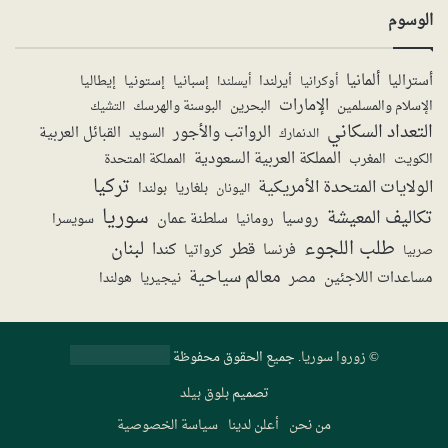
الوسوم
ألمانيا
أستراليا
أيرلندا
إستونيا
إسبانيا
إيطاليا
أوكرانيا
أيسلندا
الإمارات
الإسلام والمسلمين
البحرين
البوسنة والهرسك
التشيك
التعداد السكاني
الرواتب والأجور
القبائل العربية
السويد
الدنمارك
المملكة العربية السعودية
المملكة المتحدة
الكويت
المغرب
تركيا
الولايات المتحدة الأمريكية
بولندا
اليونان
بلغاريا
سوريا
تكاليف المعيشة
روسيا
سلطنة عمان
رومانيا
سويسرا
طلب اللجوء
لبنان
قطر
كندا
فرنسا
صربيا
كرواتيا
معالم سياحية
مساعدات اللاجئين
مصر
نيجيريا
هولندا
©
زوروا سوريا
. جميع الحقوق محفوظة
تصميم
بلوق بيلد
من نحن
أعلن لدينا
سياسة الخصوصية