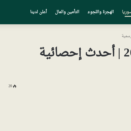
وريا
الهجرة واللجوء
التأمين والمال
أعلن لدينا
عدد سكان بلجيكا 2025 | أحدث إحصائية
20