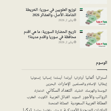
توزيع العلويين في سوريا: الخريطة
الشاملة، الأصل، والعشائر 2026
يناير 2, 2026
تاريخ الحضارة السورية: ما هي اقدم
محافظة في سوريا واقدم مدينة؟
يناير 2, 2026
الوسوم
ألمانيا
أستراليا
أيرلندا
إستونيا
إسبانيا
أوكرانيا
أيسلندا
الإمارات
الإسلام والمسلمين
البحرين
إيطاليا
التعداد السكاني
البوسنة والهرسك
الدنمارك
التشيك
الرواتب والأجور
القبائل العربية
السويد
الكويت
المغرب
المملكة العربية السعودية
المملكة المتحدة
تركيا
الولايات المتحدة الأمريكية
بولندا
اليونان
بلغاريا