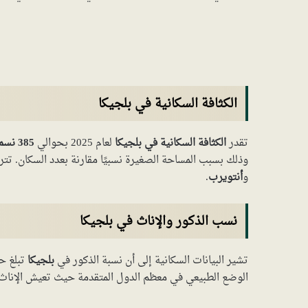
الكثافة السكانية في بلجيكا
تقدر
الكثافة السكانية في بلجيكا
لعام 2025 بحوالي
385 نسمة/كم²
وذلك بسبب المساحة الصغيرة نسبيًا مقارنة بعدد السكان. تت
و
أنتويرب
.
نسب الذكور والإناث في بلجيكا
تشير البيانات السكانية إلى أن نسبة الذكور في
بلجيكا
تبلغ ح
الوضع الطبيعي في معظم الدول المتقدمة حيث تعيش الإناث ل