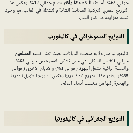
حوالي
65%
. أما فئة
الـ 65 عامًا وأكثر
فتبلغ حوالي
12%
. يعكس هذا
التوزيع العمري التركيبة السكانية الشابة والنشطة في الغالب، مع وجود
نسبة متزايدة من كبار السن.
التوزيع الديموغرافي في كاليفورنيا
كاليفورنيا هي ولاية متعددة الديانات، حيث تمثل نسبة
المسلمين
حوالي
1%
من السكان، في حين تشكل
المسيحيين
حوالي
63%
،
والنسبة الباقية تشمل
اليهود
(حوالي
1%
) والأديان الأخرى (حوالي
35%
). يظهر هذا التوزيع تنوعًا دينيًا يعكس التاريخ الطويل للمدينة
والهجرة إليها من مختلف أنحاء العالم.
التوزيع الجغرافي في كاليفورنيا