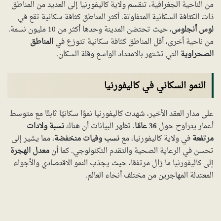
من الناحية الجغرافية، تنقسم ولاية كاليفورنيا إلى العديد من المناطق
ذات الكثافة السكانية المتفاوتة. أكثر المناطق كثافة سكانية تقع في
لوس أنجلوس
، حيث تحتضن المدينة وحدها أكثر من 10 مليون نسمة.
من ناحية أخرى، أقل المناطق كثافة سكانية تتوزع في
المناطق
الصحراوية
التي تشتهر بالامتداد الواسع وقلة السكان.
النمو السكاني في كاليفورنيا
على مدار العقد الأخير، شهدت كاليفورنيا نموًا سكانيًا ثابتًا مع متوسط
أعمار يتراوح حول
36 عامًا
. تظهر البيانات أن هناك
نسبة ولادات
مرتفعة
في ولاية كاليفورنيا، مع
نسب وفيات منخفضة
، مما يشير إلى
تحسن في الرعاية الصحية والتقدم التكنولوجي. كما أن
معدل الهجرة
إلى كاليفورنيا ما زال مرتفعًا، حيث يجذب النمو الاقتصادي والأجواء
المعتدلة المهاجرين من مختلف أنحاء العالم.