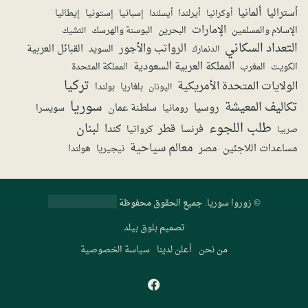
ألمانيا
أستراليا
أيرلندا
إستونيا
إسبانيا
إيطاليا
أوكرانيا
أيسلندا
الإمارات
الإسلام والمسلمين
البحرين
البوسنة والهرسك
التشيك
التعداد السكاني
الرواتب والأجور
القبائل العربية
السويد
الدنمارك
المملكة العربية السعودية
المملكة المتحدة
الكويت
المغرب
تركيا
الولايات المتحدة الأمريكية
بولندا
اليونان
بلغاريا
سوريا
تكاليف المعيشة
روسيا
سلطنة عمان
رومانيا
سويسرا
طلب اللجوء
لبنان
قطر
كندا
فرنسا
صربيا
كرواتيا
معالم سياحية
مساعدات اللاجئين
مصر
نيجيريا
هولندا
©
زوروا سوريا
. جميع الحقوق محفوظة
تصميم
بلوق بيلد
من نحن
أعلن لدينا
سياسة الخصوصية
فيسبوك