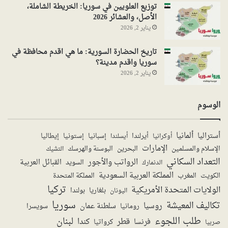
توزيع العلويين في سوريا: الخريطة الشاملة،
الأصل، والعشائر 2026
يناير 2, 2026
تاريخ الحضارة السورية: ما هي اقدم محافظة في
سوريا واقدم مدينة؟
يناير 2, 2026
الوسوم
ألمانيا
أستراليا
أيرلندا
إستونيا
إسبانيا
إيطاليا
أوكرانيا
أيسلندا
الإمارات
الإسلام والمسلمين
البحرين
البوسنة والهرسك
التشيك
التعداد السكاني
الرواتب والأجور
القبائل العربية
السويد
الدنمارك
المملكة العربية السعودية
المملكة المتحدة
الكويت
المغرب
تركيا
الولايات المتحدة الأمريكية
بولندا
اليونان
بلغاريا
سوريا
تكاليف المعيشة
روسيا
سلطنة عمان
رومانيا
سويسرا
طلب اللجوء
لبنان
قطر
كندا
فرنسا
صربيا
كرواتيا