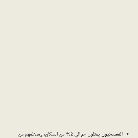
المسيحيون
يمثلون حوالي
2%
من السكان، ومعظمهم من