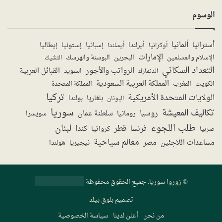
الوسوم
ألمانيا
أستراليا
أيرلندا
إستونيا
إسبانيا
إيطاليا
أوكرانيا
أيسلندا
الإمارات
الإسلام والمسلمين
البحرين
البوسنة والهرسك
التشيك
التعداد السكاني
الرواتب والأجور
القبائل العربية
السويد
الدنمارك
المملكة العربية السعودية
المملكة المتحدة
الكويت
المغرب
تركيا
الولايات المتحدة الأمريكية
بولندا
اليونان
بلغاريا
سوريا
تكاليف المعيشة
روسيا
سلطنة عمان
رومانيا
سويسرا
طلب اللجوء
لبنان
قطر
كندا
فرنسا
صربيا
كرواتيا
معالم سياحية
مساعدات اللاجئين
مصر
نيجيريا
هولندا
©
زوروا سوريا
. جميع الحقوق محفوظة
تصميم
بلوق بيلد
من نحن
أعلن لدينا
سياسة الخصوصية