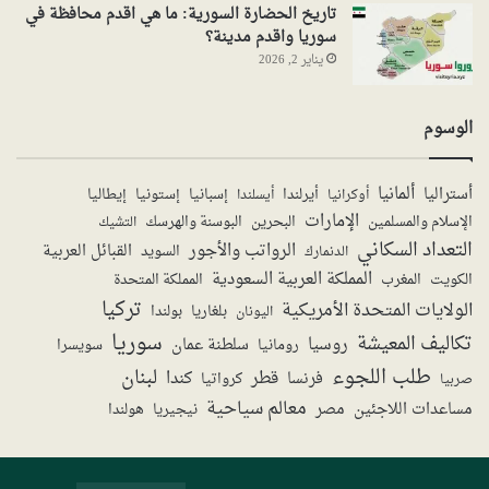
تاريخ الحضارة السورية: ما هي اقدم محافظة في
سوريا واقدم مدينة؟
يناير 2, 2026
الوسوم
ألمانيا
أستراليا
أيرلندا
إستونيا
إسبانيا
إيطاليا
أوكرانيا
أيسلندا
الإمارات
الإسلام والمسلمين
البحرين
البوسنة والهرسك
التشيك
التعداد السكاني
الرواتب والأجور
القبائل العربية
السويد
الدنمارك
المملكة العربية السعودية
المملكة المتحدة
الكويت
المغرب
تركيا
الولايات المتحدة الأمريكية
بولندا
اليونان
بلغاريا
سوريا
تكاليف المعيشة
روسيا
سلطنة عمان
رومانيا
سويسرا
طلب اللجوء
لبنان
قطر
كندا
فرنسا
صربيا
كرواتيا
معالم سياحية
مساعدات اللاجئين
مصر
نيجيريا
هولندا