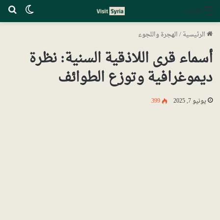
الوضع ا
بح
القائمة
الرئيسية
/
الهجرة واللجوء
أسماء قرى اللاذقية السنية: نظرة
ديموغرافية وتوزع الطوائف
يونيو 7, 2025
399