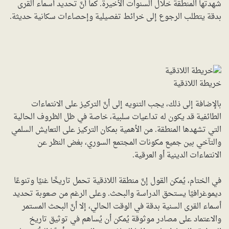
شهدتها المنطقة خلال السنوات الأخيرة. كما أنَّ تحديد أسماء القرى
بدقة يتطلب الرجوع إلى خرائط تفصيلية وإحصاءات سكانية حديثة.
خريطة اللاذقية
بالإضافة إلى ذلك، يجب التنويه إلى أنَّ التركيز على الانتماءات
الطائفية قد يكون له تداعيات سلبية، خاصة في ظل الظروف الحالية
التي تشهدها المنطقة. من الأهمية بمكان التركيز على التعايش السلمي
والتآخي بين جميع مكونات المجتمع السوري، بغض النظر عن
الانتماءات الدينية أو العرقية.
في الختام، يُمكن القول إنَّ منطقة اللاذقية تحمل تاريخًا غنيًا وتنوعًا
ديموغرافيًا يستحق الدراسة والبحث. وعلى الرغم من صعوبة تحديد
أسماء القرى السنية بدقة في الوقت الحالي، إلا أنَّ البحث المستمر
والاعتماد على مصادر موثوقة يُمكن أن يُساهم في توثيق تاريخ