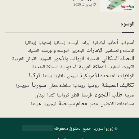
يناير 2, 2026
الوسوم
ألمانيا
أستراليا
أيرلندا
إستونيا
إسبانيا
إيطاليا
أوكرانيا
أيسلندا
الإمارات
الإسلام والمسلمين
البحرين
البوسنة والهرسك
التشيك
التعداد السكاني
الرواتب والأجور
القبائل العربية
السويد
الدنمارك
المملكة العربية السعودية
المملكة المتحدة
الكويت
المغرب
تركيا
الولايات المتحدة الأمريكية
بولندا
اليونان
بلغاريا
سوريا
تكاليف المعيشة
روسيا
سلطنة عمان
رومانيا
سويسرا
طلب اللجوء
لبنان
قطر
كندا
فرنسا
صربيا
كرواتيا
معالم سياحية
مساعدات اللاجئين
مصر
نيجيريا
هولندا
©
زوروا سوريا
. جميع الحقوق محفوظة