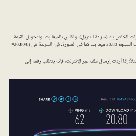
من الإنترنت الخاص بك (سرعة التنزيل)، وتقاس بالميغا بت، ولتحويل القيمة
إلى ميغا بايت، قسّم النتيجة على الرقم 8. مثلاً؛ إذا كانت النتيجة 20.80 ميغا بت كما في الصورة، فإن السرعة هي (20.80/8=
ترنت، مثلاً: إذا أردت إرسال ملف عبر الإنترنت، فإنه يتطلب رفعه إلى