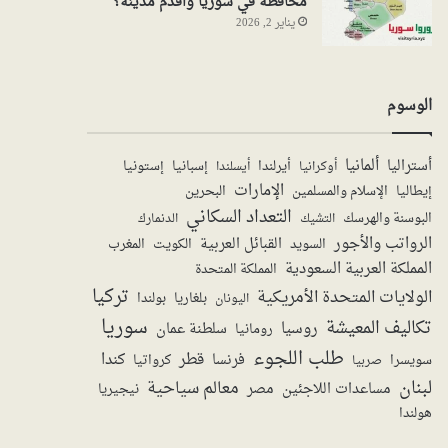
محافظة في سوريا واقدم مدينة؟
يناير 2, 2026
الوسوم
ألمانيا
أستراليا
أيرلندا
إستونيا
إسبانيا
أوكرانيا
أيسلندا
الإمارات
الإسلام والمسلمين
البحرين
إيطاليا
التعداد السكاني
البوسنة والهرسك
الدنمارك
التشيك
الرواتب والأجور
القبائل العربية
السويد
الكويت
المغرب
المملكة العربية السعودية
المملكة المتحدة
تركيا
الولايات المتحدة الأمريكية
بولندا
اليونان
بلغاريا
سوريا
تكاليف المعيشة
روسيا
سلطنة عمان
رومانيا
طلب اللجوء
قطر
كندا
فرنسا
سويسرا
صربيا
كرواتيا
لبنان
معالم سياحية
مساعدات اللاجئين
مصر
نيجيريا
هولندا