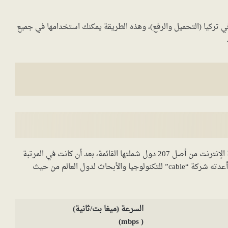
تركيا (التحميل والرفع)، وهذه الطريقة يمكنك استخدامها في جميع
تراجعت تركيا للمركز الـ103 في ترتيب الدول من حيث سرعة الإنترنت من أصل 207 دول شملتها القائمة، بعد أن كانت في المرتبة
الـ91 عام 2018 والـ83 عام 2017، وذلك حسب التصنيف الذي أعدته شركة “cable” للتكنولوجيا والأبحاث لدول العالم من حيث
السرعة (ميغا بت/ثانية)
( mbps)