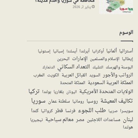
محافظة في سوريا واقدم مدينة؟
يناير 2, 2026
الوسوم
ألمانيا
أستراليا
أيرلندا
إستونيا
إسبانيا
أوكرانيا
أيسلندا
الإمارات
الإسلام والمسلمين
البحرين
إيطاليا
التعداد السكاني
البوسنة والهرسك
الدنمارك
التشيك
الرواتب والأجور
القبائل العربية
السويد
الكويت
المغرب
المملكة العربية السعودية
المملكة المتحدة
تركيا
الولايات المتحدة الأمريكية
بولندا
اليونان
بلغاريا
سوريا
تكاليف المعيشة
روسيا
سلطنة عمان
رومانيا
طلب اللجوء
قطر
كندا
فرنسا
سويسرا
صربيا
كرواتيا
لبنان
معالم سياحية
مساعدات اللاجئين
مصر
نيجيريا
هولندا