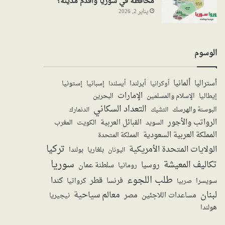
محافظة في سوريا واقدم مدينة؟
يناير 2, 2026
الوسوم
ألمانيا
أستراليا
أيرلندا
إستونيا
إسبانيا
أوكرانيا
أيسلندا
الإمارات
الإسلام والمسلمين
البحرين
إيطاليا
التعداد السكاني
البوسنة والهرسك
الدنمارك
التشيك
الرواتب والأجور
القبائل العربية
السويد
الكويت
المغرب
المملكة العربية السعودية
المملكة المتحدة
تركيا
الولايات المتحدة الأمريكية
بولندا
اليونان
بلغاريا
سوريا
تكاليف المعيشة
روسيا
سلطنة عمان
رومانيا
طلب اللجوء
قطر
كندا
فرنسا
سويسرا
صربيا
كرواتيا
لبنان
معالم سياحية
مساعدات اللاجئين
مصر
نيجيريا
هولندا