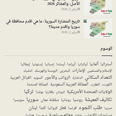
الأصل، والعشائر 2026
يناير 2, 2026
تاريخ الحضارة السورية: ما هي اقدم محافظة في
سوريا واقدم مدينة؟
يناير 2, 2026
الوسوم
ألمانيا
أستراليا
أيرلندا
إستونيا
إسبانيا
إيطاليا
أوكرانيا
أيسلندا
الإمارات
الإسلام والمسلمين
البحرين
البوسنة والهرسك
التشيك
التعداد السكاني
الرواتب والأجور
القبائل العربية
السويد
الدنمارك
المملكة العربية السعودية
المملكة المتحدة
الكويت
المغرب
تركيا
الولايات المتحدة الأمريكية
بولندا
اليونان
بلغاريا
سوريا
تكاليف المعيشة
روسيا
سلطنة عمان
رومانيا
سويسرا
طلب اللجوء
لبنان
قطر
كندا
فرنسا
صربيا
كرواتيا
معالم سياحية
مساعدات اللاجئين
مصر
نيجيريا
هولندا