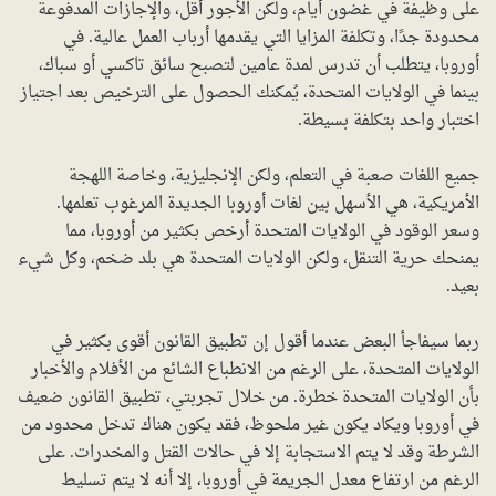
على وظيفة في غضون أيام، ولكن الأجور أقل، والإجازات المدفوعة
محدودة جدًا، وتكلفة المزايا التي يقدمها أرباب العمل عالية. في
أوروبا، يتطلب أن تدرس لمدة عامين لتصبح سائق تاكسي أو سباك،
بينما في الولايات المتحدة، يُمكنك الحصول على الترخيص بعد اجتياز
اختبار واحد بتكلفة بسيطة.
جميع اللغات صعبة في التعلم، ولكن الإنجليزية، وخاصة اللهجة
الأمريكية، هي الأسهل بين لغات أوروبا الجديدة المرغوب تعلمها.
وسعر الوقود في الولايات المتحدة أرخص بكثير من أوروبا، مما
يمنحك حرية التنقل، ولكن الولايات المتحدة هي بلد ضخم، وكل شيء
بعيد.
ربما سيفاجأ البعض عندما أقول إن تطبيق القانون أقوى بكثير في
الولايات المتحدة، على الرغم من الانطباع الشائع من الأفلام والأخبار
بأن الولايات المتحدة خطرة. من خلال تجربتي، تطبيق القانون ضعيف
في أوروبا ويكاد يكون غير ملحوظ، فقد يكون هناك تدخل محدود من
الشرطة وقد لا يتم الاستجابة إلا في حالات القتل والمخدرات. على
الرغم من ارتفاع معدل الجريمة في أوروبا، إلا أنه لا يتم تسليط