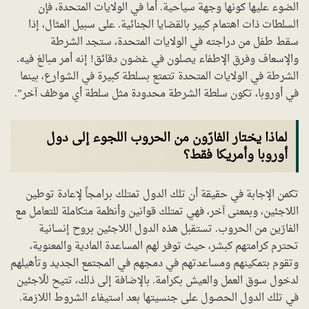
الضوء عليها كونها وجهة سياحية. أما في الولايات المتحدة، فإن
السلطات ذات اهتمام كبير بالقضايا الجنائية. على سبيل المثال، إذا
سقط طفل من دراجته في الولايات المتحدة، ستجد الشرطة
والإسعاف وفرق الإطفاء يصلون في غضون دقائق! إنه أمر مبالغ فيه.
الشرطة في الولايات المتحدة تتمتع بسلطة كبيرة في الشوارع، بينما
في أوروبا، تكون سلطة الشرطة محدودة مثل سلطة أي موظف آخر”.
لماذا يختار الفارّون من الحروب اللجوء إلى دول
أوروبا وأمريكا فقط؟
تكمن الإجابة في حقيقة أن تلك الدول تمتلك برامجاً لإعادة توطين
اللاجئين، وبمعنى آخر، فهي تمتلك قوانين وأنظمة متكاملة للتعامل مع
الفارّين من الحروب. تستقبل هذه الدول اللاجئين بروح إنسانية
تحترم كرامتهم كبشر، حيث توفر لهم المساعدة المادية والمعنوية،
وتقوم بتمكينهم ومساعدتهم في دمجهم في المجتمع الجديد وتأهيلهم
لدخول سوق العمل والعيش بكرامة. بالإضافة إلى ذلك، تتيح للّاجئين
في تلك الدول الحصول على جنسيتها بعد استيفاء الشروط اللازمة.