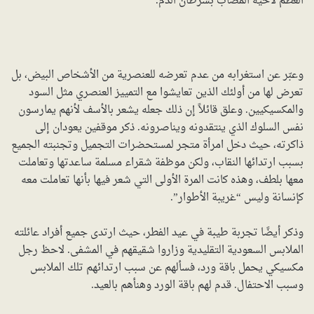
العظم لأخيه المصاب بسرطان الدم.
وعبّر عن استغرابه من عدم تعرضه للعنصرية من الأشخاص البيض، بل
تعرض لها من أولئك الذين تعايشوا مع التمييز العنصري مثل السود
والمكسيكيين. وعلق قائلاً إن ذلك جعله يشعر بالأسف لأنهم يمارسون
نفس السلوك الذي ينتقدونه ويناصرونه. ذكر موقفين يعودان إلى
ذاكرته، حيث دخل امرأة متجر لمستحضرات التجميل وتجنبته الجميع
بسبب ارتدائها النقاب، ولكن موظفة شقراء مسلمة ساعدتها وتعاملت
معها بلطف، وهذه كانت المرة الأولى التي شعر فيها بأنها تعاملت معه
كإنسانة وليس “غريبة الأطوار”.
وذكر أيضًا تجربة طيبة في عيد الفطر، حيث ارتدى جميع أفراد عائلته
الملابس السعودية التقليدية وزاروا شقيقهم في المشفى. لاحظ رجل
مكسيكي يحمل باقة ورد، فسألهم عن سبب ارتدائهم تلك الملابس
وسبب الاحتفال. قدم لهم باقة الورد وهنأهم بالعيد.