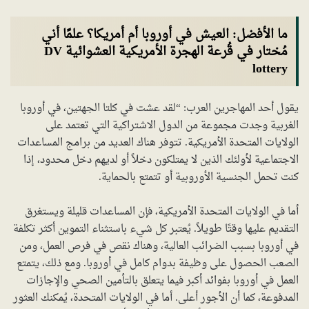
ما الأفضل: العيش في أوروبا أم أمريكا؟ علمًا أني
مُختار في قُرعة الهجرة الأمريكية العشوائية DV
lottery
يقول أحد المهاجرين العرب: “لقد عشت في كلتا الجهتين، في أوروبا
الغربية وجدت مجموعة من الدول الاشتراكية التي تعتمد على
الولايات المتحدة الأمريكية. تتوفر هناك العديد من برامج المساعدات
الاجتماعية لأولئك الذين لا يمتلكون دخلاً أو لديهم دخل محدود، إذا
كنت تحمل الجنسية الأوروبية أو تتمتع بالحماية.
أما في الولايات المتحدة الأمريكية، فإن المساعدات قليلة ويستغرق
التقديم عليها وقتًا طويلاً. يُعتبر كل شيء باستثناء التموين أكثر تكلفة
في أوروبا بسبب الضرائب العالية، وهناك نقص في فرص العمل، ومن
الصعب الحصول على وظيفة بدوام كامل في أوروبا. ومع ذلك، يتمتع
العمل في أوروبا بفوائد أكبر فيما يتعلق بالتأمين الصحي والإجازات
المدفوعة، كما أن الأجور أعلى. أما في الولايات المتحدة، يُمكنك العثور