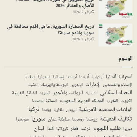
الأصل، والعشائر 2026
يناير 2, 2026
تاريخ الحضارة السورية: ما هي اقدم محافظة في
سوريا واقدم مدينة؟
يناير 2, 2026
الوسوم
ألمانيا
أستراليا
أيرلندا
إستونيا
إسبانيا
إيطاليا
أوكرانيا
أيسلندا
الإمارات
الإسلام والمسلمين
البحرين
البوسنة والهرسك
التشيك
التعداد السكاني
الرواتب والأجور
القبائل العربية
السويد
الدنمارك
المملكة العربية السعودية
المملكة المتحدة
الكويت
المغرب
تركيا
الولايات المتحدة الأمريكية
بولندا
اليونان
بلغاريا
سوريا
تكاليف المعيشة
روسيا
سلطنة عمان
رومانيا
سويسرا
طلب اللجوء
لبنان
قطر
كندا
فرنسا
صربيا
كرواتيا