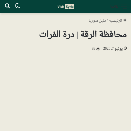
الوضع ا
بح
القائمة
الرئيسية
/
دليل سوريا
محافظة الرقة | درة الفرات
يونيو 7, 2025
39