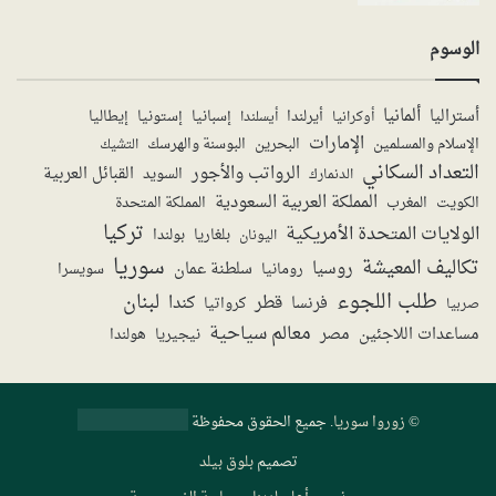
الوسوم
ألمانيا
أستراليا
أيرلندا
إستونيا
إسبانيا
إيطاليا
أوكرانيا
أيسلندا
الإمارات
الإسلام والمسلمين
البحرين
البوسنة والهرسك
التشيك
التعداد السكاني
الرواتب والأجور
القبائل العربية
السويد
الدنمارك
المملكة العربية السعودية
المملكة المتحدة
الكويت
المغرب
تركيا
الولايات المتحدة الأمريكية
بولندا
اليونان
بلغاريا
سوريا
تكاليف المعيشة
روسيا
سلطنة عمان
رومانيا
سويسرا
طلب اللجوء
لبنان
قطر
كندا
فرنسا
صربيا
كرواتيا
معالم سياحية
مساعدات اللاجئين
مصر
نيجيريا
هولندا
©
زوروا سوريا
. جميع الحقوق محفوظة
تصميم
بلوق بيلد