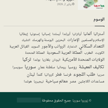
يناير 2, 2026
الوسوم
ألمانيا
أستراليا
أيرلندا
إستونيا
إسبانيا
إيطاليا
أوكرانيا
أيسلندا
الإمارات
الإسلام والمسلمين
البحرين
البوسنة والهرسك
التشيك
التعداد السكاني
الرواتب والأجور
القبائل العربية
السويد
الدنمارك
المملكة العربية السعودية
المملكة المتحدة
الكويت
المغرب
تركيا
الولايات المتحدة الأمريكية
بولندا
اليونان
بلغاريا
سوريا
تكاليف المعيشة
روسيا
سلطنة عمان
رومانيا
سويسرا
طلب اللجوء
لبنان
قطر
كندا
فرنسا
صربيا
كرواتيا
معالم سياحية
مساعدات اللاجئين
مصر
نيجيريا
هولندا
©
زوروا سوريا
. جميع الحقوق محفوظة