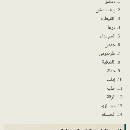
دمشق
ريف دمشق
القنيطرة
درعا
السويداء
حمص
طرطوس
اللاذقية
حماة
إدلب
حلب
الرقة
دير الزور
الحسكة