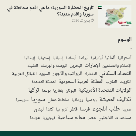
تاريخ الحضارة السورية: ما هي اقدم محافظة في
سوريا واقدم مدينة؟
يناير 2, 2026
الوسوم
ألمانيا
أستراليا
أيرلندا
إستونيا
إسبانيا
إيطاليا
أوكرانيا
أيسلندا
الإمارات
الإسلام والمسلمين
البحرين
البوسنة والهرسك
التشيك
التعداد السكاني
الرواتب والأجور
القبائل العربية
السويد
الدنمارك
المملكة العربية السعودية
المملكة المتحدة
الكويت
المغرب
تركيا
الولايات المتحدة الأمريكية
بولندا
اليونان
بلغاريا
سوريا
تكاليف المعيشة
روسيا
سلطنة عمان
رومانيا
سويسرا
طلب اللجوء
لبنان
قطر
كندا
فرنسا
صربيا
كرواتيا
معالم سياحية
مساعدات اللاجئين
مصر
نيجيريا
هولندا