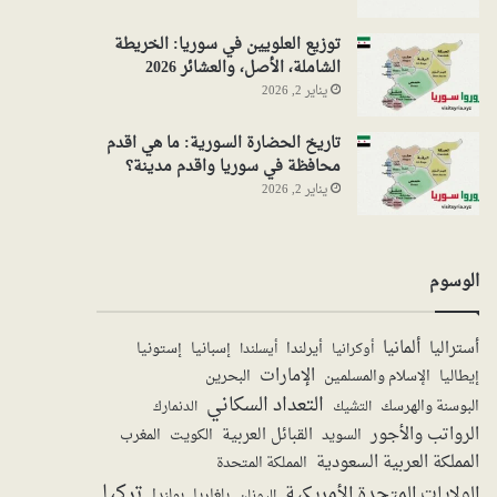
توزيع العلويين في سوريا: الخريطة
الشاملة، الأصل، والعشائر 2026
يناير 2, 2026
تاريخ الحضارة السورية: ما هي اقدم
محافظة في سوريا واقدم مدينة؟
يناير 2, 2026
الوسوم
ألمانيا
أستراليا
أيرلندا
إستونيا
إسبانيا
أوكرانيا
أيسلندا
الإمارات
الإسلام والمسلمين
البحرين
إيطاليا
التعداد السكاني
البوسنة والهرسك
الدنمارك
التشيك
الرواتب والأجور
القبائل العربية
السويد
الكويت
المغرب
المملكة العربية السعودية
المملكة المتحدة
تركيا
الولايات المتحدة الأمريكية
بولندا
اليونان
بلغاريا