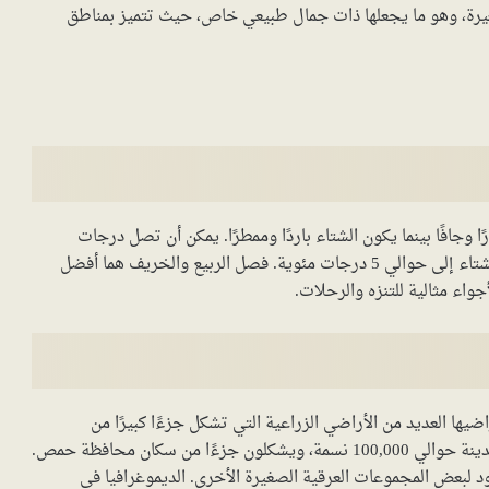
غيرة، وهو ما يجعلها ذات جمال طبيعي خاص، حيث تتميز بمناطق
افًا بينما يكون الشتاء باردًا وممطرًا. يمكن أن تصل درجات
الحرارة في الصيف إلى 35 درجة مئوية، بينما تنخفض في الشتاء إلى حوالي 5 درجات مئوية. فصل الربيع والخريف هما أفضل
واء مثالية للتنزه والرحلات.
لي 60 كم²، وتشمل أراضيها العديد من الأراضي الزراعية التي تشكل جزءًا كبيرًا من
الاقتصاد المحلي. حسب آخر الإحصائيات، يبلغ عدد سكان المدينة حوالي 100,000 نسمة، ويشكلون جزءًا من سكان محافظة حمص.
د لبعض المجموعات العرقية الصغيرة الأخرى. الديموغرافيا في