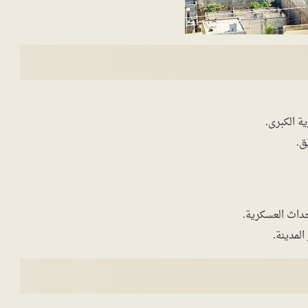
ة الكبرى.
ق.
داث العسكرية.
لمدينة.