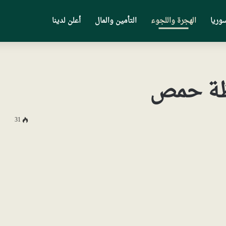
وريا
الهجرة واللجوء
التأمين والمال
أعلن لدينا
فظة حمص
31