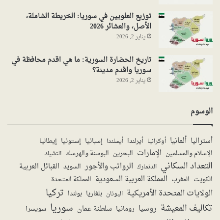
توزيع العلويين في سوريا: الخريطة الشاملة،
الأصل، والعشائر 2026
يناير 2, 2026
تاريخ الحضارة السورية: ما هي اقدم محافظة في
سوريا واقدم مدينة؟
يناير 2, 2026
الوسوم
ألمانيا
أستراليا
أيرلندا
إستونيا
إسبانيا
إيطاليا
أوكرانيا
أيسلندا
الإمارات
الإسلام والمسلمين
البحرين
البوسنة والهرسك
التشيك
التعداد السكاني
الرواتب والأجور
القبائل العربية
السويد
الدنمارك
المملكة العربية السعودية
المملكة المتحدة
الكويت
المغرب
تركيا
الولايات المتحدة الأمريكية
بولندا
اليونان
بلغاريا
سوريا
تكاليف المعيشة
روسيا
سلطنة عمان
رومانيا
سويسرا