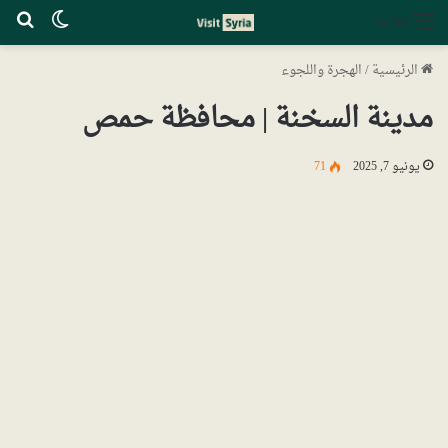
الوضع ا
بح
القائمة
الرئيسية
/
الهجرة واللجوء
مدينة السخنة | محافظة حمص
يونيو 7, 2025
71