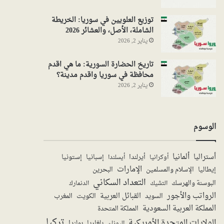
توزيع العلويين في سوريا: الخريطة
الشاملة، الأصل، والعشائر 2026
يناير 2, 2026
تاريخ الحضارة السورية: ما هي اقدم
محافظة في سوريا واقدم مدينة؟
يناير 2, 2026
الوسوم
ألمانيا
أستراليا
أيرلندا
إستونيا
إسبانيا
أوكرانيا
أيسلندا
الإمارات
الإسلام والمسلمين
البحرين
إيطاليا
التعداد السكاني
البوسنة والهرسك
الدنمارك
التشيك
الرواتب والأجور
القبائل العربية
السويد
الكويت
المغرب
المملكة العربية السعودية
المملكة المتحدة
تركيا
الولايات المتحدة الأمريكية
بولندا
اليونان
بلغاريا