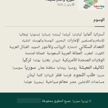
يناير 2, 2026
الوسوم
ألمانيا
أستراليا
أيرلندا
إستونيا
إسبانيا
إيطاليا
أوكرانيا
أيسلندا
الإمارات
الإسلام والمسلمين
البحرين
البوسنة والهرسك
التشيك
التعداد السكاني
الرواتب والأجور
القبائل العربية
السويد
الدنمارك
المملكة العربية السعودية
المملكة المتحدة
الكويت
المغرب
تركيا
الولايات المتحدة الأمريكية
بولندا
اليونان
بلغاريا
سوريا
تكاليف المعيشة
روسيا
سلطنة عمان
رومانيا
سويسرا
طلب اللجوء
لبنان
قطر
كندا
فرنسا
صربيا
كرواتيا
معالم سياحية
مساعدات اللاجئين
مصر
نيجيريا
هولندا
©
زوروا سوريا
. جميع الحقوق محفوظة