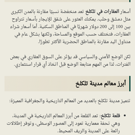
أسعار
العقارات في تلكلخ
تعد منخفضة نسبيًا مقارنة بالمدن الكبرى
مثل دمشق وحلب. يمكنك العثور على شقق للإيجار بأسعار تتراوح
بين 100 إلى 200 دولار شهريًا في المناطق السكنية. أما أسعار شراء
العقارات، فتختلف حسب الموقع والمساحة، ولكنها بشكل عام في
متناول اليد مقارنة بالمناطق الحضرية الأكثر تطورًا.
لكن الوضع الأمني والسياسي قد يؤثر على السوق العقاري في بعض
الفترات، لذا من المهم متابعة الوضع قبل اتخاذ أي قرار استثماري.
أبرز معالم مدينة تلكلخ
تتميز مدينة تلكلخ بالعديد من المعالم التاريخية والجغرافية المميزة:
قلعة تلكلخ
: تعد القلعة من أبرز المعالم التاريخية في المدينة،
وهي تحفة معمارية تعود إلى العصور الوسطى، وتوفر إطلالات
رائعة على المدينة والريف المحيط.