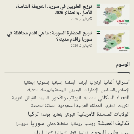
توزيع العلويين في سوريا: الخريطة الشاملة،
الأصل، والعشائر 2026
يناير 2, 2026
تاريخ الحضارة السورية: ما هي اقدم محافظة في
سوريا واقدم مدينة؟
يناير 2, 2026
الوسوم
ألمانيا
أستراليا
أيرلندا
إستونيا
إسبانيا
إيطاليا
أوكرانيا
أيسلندا
الإمارات
الإسلام والمسلمين
البحرين
البوسنة والهرسك
التشيك
التعداد السكاني
الرواتب والأجور
القبائل العربية
السويد
الدنمارك
المملكة العربية السعودية
المملكة المتحدة
الكويت
المغرب
تركيا
الولايات المتحدة الأمريكية
بولندا
اليونان
بلغاريا
سوريا
تكاليف المعيشة
روسيا
سلطنة عمان
رومانيا
سويسرا
طلب اللجوء
لبنان
قطر
كندا
فرنسا
صربيا
كرواتيا