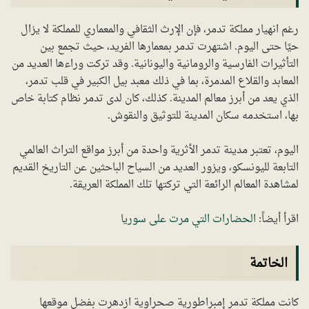
رغم انهيار مملكة تدمر، فإن الإرث الثقافي والمعماري للمملكة لا يزال
حيًا حتى اليوم. اشتهرت تدمر بمعمارها الفريد، حيث تجمع بين
التأثيرات الفارسية والرومانية واليونانية. وقد تركت وراءها العديد من
المعابد والقلاع المدمرة، بما في ذلك معبد بيل الكبير في قلب تدمر،
الذي يعد من أبرز معالم المدينة. كذلك، كان لدى تدمر نظام كتابة خاص
بها، استخدمه سكان المدينة للتوثيق والنقوش.
اليوم، تعتبر مدينة تدمر الأثرية واحدة من أبرز مواقع التراث العالمي
التابعة لليونسكو، ويزور العديد من السياح الباحثين عن التاريخ القديم
لمشاهدة المعالم الرائعة التي تركتها تلك المملكة العريقة.
اقرأ أيضاً:
الحضارات التي مرت على سوريا
الخاتمة
كانت مملكة تدمر إمبراطورية صحراوية ازدهرت بفضل موقعها