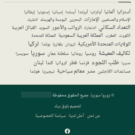
ألمانيا
أستراليا
أيرلندا
إستونيا
إسبانيا
إيطاليا
أوكرانيا
أيسلندا
الإمارات
الإسلام والمسلمين
البحرين
البوسنة والهرسك
التشيك
التعداد السكاني
الرواتب والأجور
القبائل العربية
السويد
الدنمارك
المملكة العربية السعودية
المملكة المتحدة
الكويت
المغرب
تركيا
الولايات المتحدة الأمريكية
بولندا
اليونان
بلغاريا
سوريا
تكاليف المعيشة
روسيا
سلطنة عمان
رومانيا
سويسرا
طلب اللجوء
لبنان
قطر
كندا
فرنسا
صربيا
كرواتيا
معالم سياحية
مساعدات اللاجئين
مصر
نيجيريا
هولندا
©
زوروا سوريا
. جميع الحقوق محفوظة
تصميم
بلوق بيلد
من نحن
أعلن لدينا
سياسة الخصوصية
فيسبوك