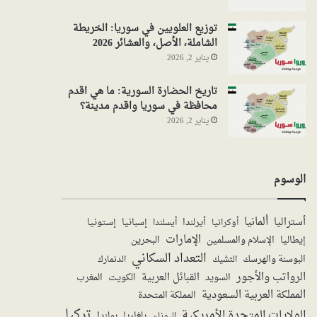
توزيع العلويين في سوريا: الخريطة
الشاملة، الأصل، والعشائر 2026
يناير 2, 2026
تاريخ الحضارة السورية: ما هي اقدم
محافظة في سوريا واقدم مدينة؟
يناير 2, 2026
الوسوم
ألمانيا
أستراليا
أيرلندا
إستونيا
إسبانيا
أوكرانيا
أيسلندا
الإمارات
الإسلام والمسلمين
البحرين
إيطاليا
التعداد السكاني
البوسنة والهرسك
الدنمارك
التشيك
الرواتب والأجور
القبائل العربية
السويد
الكويت
المغرب
المملكة العربية السعودية
المملكة المتحدة
تركيا
الولايات المتحدة الأمريكية
بولندا
اليونان
بلغاريا