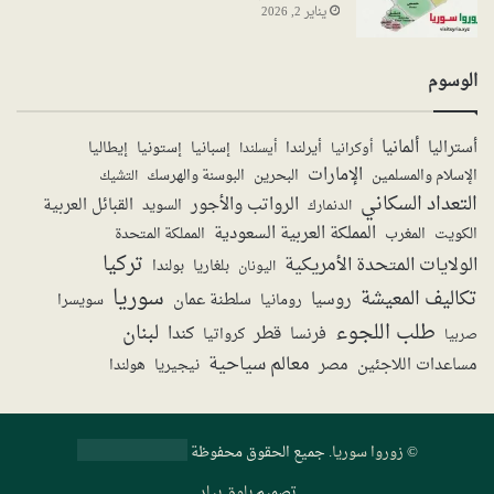
يناير 2, 2026
الوسوم
ألمانيا
أستراليا
أيرلندا
إستونيا
إسبانيا
إيطاليا
أوكرانيا
أيسلندا
الإمارات
الإسلام والمسلمين
البحرين
البوسنة والهرسك
التشيك
التعداد السكاني
الرواتب والأجور
القبائل العربية
السويد
الدنمارك
المملكة العربية السعودية
المملكة المتحدة
الكويت
المغرب
تركيا
الولايات المتحدة الأمريكية
بولندا
اليونان
بلغاريا
سوريا
تكاليف المعيشة
روسيا
سلطنة عمان
رومانيا
سويسرا
طلب اللجوء
لبنان
قطر
كندا
فرنسا
صربيا
كرواتيا
معالم سياحية
مساعدات اللاجئين
مصر
نيجيريا
هولندا
©
زوروا سوريا
. جميع الحقوق محفوظة
تصميم
بلوق بيلد