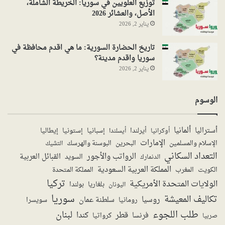
توزيع العلويين في سوريا: الخريطة الشاملة،
الأصل، والعشائر 2026
يناير 2, 2026
تاريخ الحضارة السورية: ما هي اقدم محافظة في
سوريا واقدم مدينة؟
يناير 2, 2026
الوسوم
ألمانيا
أستراليا
أيرلندا
إستونيا
إسبانيا
إيطاليا
أوكرانيا
أيسلندا
الإمارات
الإسلام والمسلمين
البحرين
البوسنة والهرسك
التشيك
التعداد السكاني
الرواتب والأجور
القبائل العربية
السويد
الدنمارك
المملكة العربية السعودية
المملكة المتحدة
الكويت
المغرب
تركيا
الولايات المتحدة الأمريكية
بولندا
اليونان
بلغاريا
سوريا
تكاليف المعيشة
روسيا
سلطنة عمان
رومانيا
سويسرا
طلب اللجوء
لبنان
قطر
كندا
فرنسا
صربيا
كرواتيا