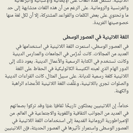
اللاتينية. تشتمل هذه اللغات على الإيطالية والإسبانية والبرتغالية
والفرنسية والرومانية. على الرغم من أن هذه اللغات متشابهة إلى حد
ما وتحتوي على بعض الكلمات والقواعد المشتركة، إلا أن لكل لغة منها
خصوصيتها الفريدة.
اللغة اللاتينية في العصور الوسطى
في العصور الوسطى، استمرت اللغة اللاتينية في استخدامها في
العديد من المجالات. كانت تُدرَّس في الجامعات والمدارس الدينية
وكانت تستخدم في الكتابة الرسمية والأعمال الدينية. يعود ذلك إلى
الدور الهام الذي لعبته الكنيسة الكاثوليكية في الحفاظ على اللغة
اللاتينية كلغة رسمية للديانة. على سبيل المثال، كانت القراءات الدينية
والصلوات تجرى باللاتينية، وعُلِّمَت اللغة اللاتينية للأعضاء الراهبة
والكهنة.
ختاماً، إن اللاتينيين يمتلكون تاريخًا ثقافيًا غنيًا وقد تركوا بصماتهم
في العديد من الجوانب الثقافية واللغوية والاجتماعية في العالم. من
الإمبراطورية الرومانية القديمة إلى استخدامات اللغة اللاتينية في
العصور الوسطى واستمرار تأثيرها في العصور الحديثة، فإن اللاتينيين