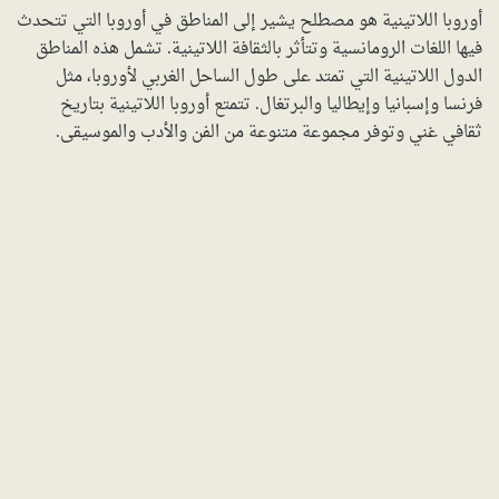
أوروبا اللاتينية هو مصطلح يشير إلى المناطق في أوروبا التي تتحدث
فيها اللغات الرومانسية وتتأثر بالثقافة اللاتينية. تشمل هذه المناطق
الدول اللاتينية التي تمتد على طول الساحل الغربي لأوروبا، مثل
فرنسا وإسبانيا وإيطاليا والبرتغال. تتمتع أوروبا اللاتينية بتاريخ
ثقافي غني وتوفر مجموعة متنوعة من الفن والأدب والموسيقى.