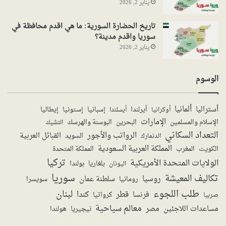
يناير 2, 2026
تاريخ الحضارة السورية: ما هي اقدم محافظة في
سوريا واقدم مدينة؟
يناير 2, 2026
الوسوم
ألمانيا
أستراليا
أيرلندا
إستونيا
إسبانيا
إيطاليا
أوكرانيا
أيسلندا
الإمارات
الإسلام والمسلمين
البحرين
البوسنة والهرسك
التشيك
التعداد السكاني
الرواتب والأجور
القبائل العربية
السويد
الدنمارك
المملكة العربية السعودية
المملكة المتحدة
الكويت
المغرب
تركيا
الولايات المتحدة الأمريكية
بولندا
اليونان
بلغاريا
سوريا
تكاليف المعيشة
روسيا
سلطنة عمان
رومانيا
سويسرا
طلب اللجوء
لبنان
قطر
كندا
فرنسا
صربيا
كرواتيا
معالم سياحية
مساعدات اللاجئين
مصر
نيجيريا
هولندا