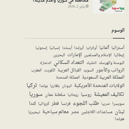
محافظة في سوريا واقدم مدينة؟
يناير 2, 2026
الوسوم
ألمانيا
أستراليا
أيرلندا
إستونيا
إسبانيا
أوكرانيا
أيسلندا
الإمارات
الإسلام والمسلمين
البحرين
إيطاليا
التعداد السكاني
البوسنة والهرسك
الدنمارك
التشيك
الرواتب والأجور
القبائل العربية
السويد
الكويت
المغرب
المملكة العربية السعودية
المملكة المتحدة
تركيا
الولايات المتحدة الأمريكية
بولندا
اليونان
بلغاريا
سوريا
تكاليف المعيشة
روسيا
سلطنة عمان
رومانيا
طلب اللجوء
قطر
كندا
فرنسا
سويسرا
صربيا
كرواتيا
لبنان
معالم سياحية
مساعدات اللاجئين
مصر
نيجيريا
هولندا