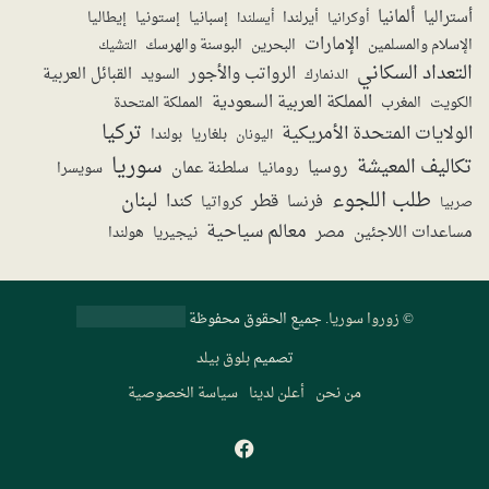
ألمانيا
أستراليا
أيرلندا
إستونيا
إسبانيا
إيطاليا
أوكرانيا
أيسلندا
الإمارات
الإسلام والمسلمين
البحرين
البوسنة والهرسك
التشيك
التعداد السكاني
الرواتب والأجور
القبائل العربية
السويد
الدنمارك
المملكة العربية السعودية
المملكة المتحدة
الكويت
المغرب
تركيا
الولايات المتحدة الأمريكية
بولندا
اليونان
بلغاريا
سوريا
تكاليف المعيشة
روسيا
سلطنة عمان
رومانيا
سويسرا
طلب اللجوء
لبنان
قطر
كندا
فرنسا
صربيا
كرواتيا
معالم سياحية
مساعدات اللاجئين
مصر
نيجيريا
هولندا
©
زوروا سوريا
. جميع الحقوق محفوظة
تصميم
بلوق بيلد
من نحن
أعلن لدينا
سياسة الخصوصية
فيسبوك