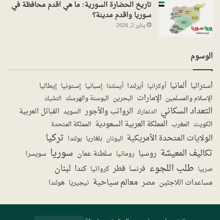
تاريخ الحضارة السورية: ما هي اقدم محافظة في
سوريا واقدم مدينة؟
يناير 2, 2026
الوسوم
ألمانيا
أستراليا
أيرلندا
إستونيا
إسبانيا
إيطاليا
أوكرانيا
أيسلندا
الإمارات
الإسلام والمسلمين
البحرين
البوسنة والهرسك
التشيك
التعداد السكاني
الرواتب والأجور
القبائل العربية
السويد
الدنمارك
المملكة العربية السعودية
المملكة المتحدة
الكويت
المغرب
تركيا
الولايات المتحدة الأمريكية
بولندا
اليونان
بلغاريا
سوريا
تكاليف المعيشة
روسيا
سلطنة عمان
رومانيا
سويسرا
طلب اللجوء
لبنان
قطر
كندا
فرنسا
صربيا
كرواتيا
معالم سياحية
مساعدات اللاجئين
مصر
نيجيريا
هولندا