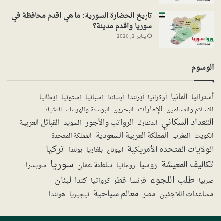
تاريخ الحضارة السورية: ما هي اقدم محافظة في
سوريا واقدم مدينة؟
يناير 2, 2026
الوسوم
ألمانيا
أستراليا
أيرلندا
إستونيا
إسبانيا
إيطاليا
أوكرانيا
أيسلندا
الإمارات
الإسلام والمسلمين
البحرين
البوسنة والهرسك
التشيك
التعداد السكاني
الرواتب والأجور
القبائل العربية
السويد
الدنمارك
المملكة العربية السعودية
المملكة المتحدة
الكويت
المغرب
تركيا
الولايات المتحدة الأمريكية
بولندا
اليونان
بلغاريا
سوريا
تكاليف المعيشة
روسيا
سلطنة عمان
رومانيا
سويسرا
طلب اللجوء
لبنان
قطر
كندا
فرنسا
صربيا
كرواتيا
معالم سياحية
مساعدات اللاجئين
مصر
نيجيريا
هولندا