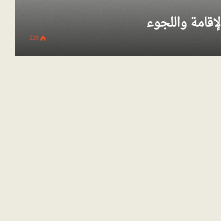
لإقامة واللجوء
229