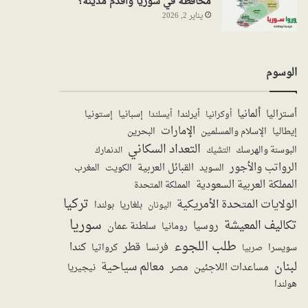
محافظة في سوريا واقدم مدينة؟
يناير 2, 2026
الوسوم
ألمانيا
أستراليا
أيرلندا
إستونيا
إسبانيا
أوكرانيا
أيسلندا
الإمارات
الإسلام والمسلمين
البحرين
إيطاليا
التعداد السكاني
البوسنة والهرسك
الدنمارك
التشيك
الرواتب والأجور
القبائل العربية
السويد
الكويت
المغرب
المملكة العربية السعودية
المملكة المتحدة
تركيا
الولايات المتحدة الأمريكية
بولندا
اليونان
بلغاريا
سوريا
تكاليف المعيشة
روسيا
سلطنة عمان
رومانيا
طلب اللجوء
قطر
كندا
فرنسا
سويسرا
صربيا
كرواتيا
لبنان
معالم سياحية
مساعدات اللاجئين
مصر
نيجيريا
هولندا