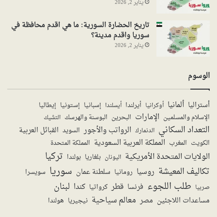
يناير 2, 2026
تاريخ الحضارة السورية: ما هي اقدم محافظة في
سوريا واقدم مدينة؟
يناير 2, 2026
الوسوم
ألمانيا
أستراليا
أيرلندا
إستونيا
إسبانيا
إيطاليا
أوكرانيا
أيسلندا
الإمارات
الإسلام والمسلمين
البحرين
البوسنة والهرسك
التشيك
التعداد السكاني
الرواتب والأجور
القبائل العربية
السويد
الدنمارك
المملكة العربية السعودية
المملكة المتحدة
الكويت
المغرب
تركيا
الولايات المتحدة الأمريكية
بولندا
اليونان
بلغاريا
سوريا
تكاليف المعيشة
روسيا
سلطنة عمان
رومانيا
سويسرا
طلب اللجوء
لبنان
قطر
كندا
فرنسا
صربيا
كرواتيا
معالم سياحية
مساعدات اللاجئين
مصر
نيجيريا
هولندا