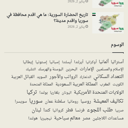
يناير 2, 2026
تاريخ الحضارة السورية: ما هي اقدم محافظة في
سوريا واقدم مدينة؟
يناير 2, 2026
الوسوم
ألمانيا
أستراليا
أيرلندا
إستونيا
إسبانيا
إيطاليا
أوكرانيا
أيسلندا
الإمارات
الإسلام والمسلمين
البحرين
البوسنة والهرسك
التشيك
التعداد السكاني
الرواتب والأجور
القبائل العربية
السويد
الدنمارك
المملكة العربية السعودية
المملكة المتحدة
الكويت
المغرب
تركيا
الولايات المتحدة الأمريكية
بولندا
اليونان
بلغاريا
سوريا
تكاليف المعيشة
روسيا
سلطنة عمان
رومانيا
سويسرا
طلب اللجوء
لبنان
قطر
كندا
فرنسا
صربيا
كرواتيا
معالم سياحية
مساعدات اللاجئين
مصر
نيجيريا
هولندا